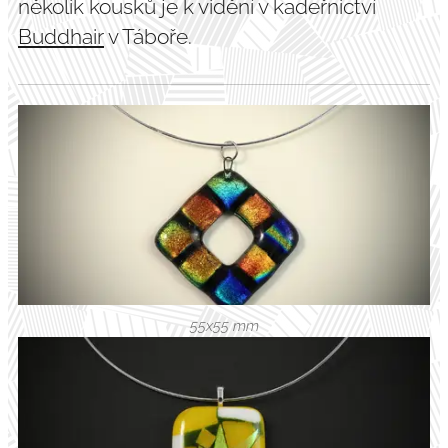
několik kousků je k vidění v kadeřnictví
Buddhair
v Táboře
.
55x55 mm